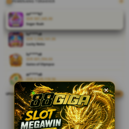
menawan.
PEMENANG TERAKHIR
V
zo****k7
IDR 587,345.00
i
Sugar Rush
e
w
lu****s8
l
IDR 1,556,141.06
i
Lucky Neko
c
lu****s0
e
IDR 601,594.64
n
Gates of Olympus
s
e
ar****o0
IDR 2,125,118.56
d
Mahjong Ways 2
e
t
UPDATE WINNER
LIVE FEED
ha****n1
a
IDR 1,133,899.28
i
Starlight Princess
l
ve****n7
s
IDR 1,679,282.10
Sugar Rush