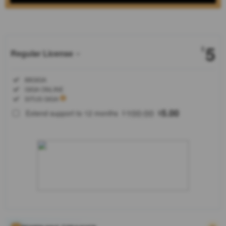
Show More
5
$
Regular License
Regular
Included:
88GIGA
License
Included:
GIGA ONLINE
SELECTED
Included:
SITUS GIGA
88
$
100.00
5.00
Extend support to 12 months
$
$
88Giga ialah
slot yang
sedang naik
daun saat ini.
Buruan
cobain
bagaimana
rasanya
mendapatkan
cuan yang