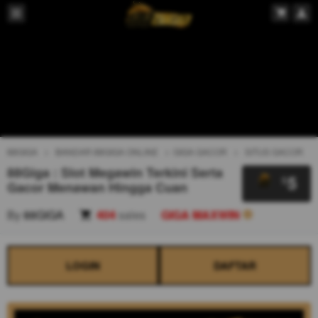
88GIGA
BANDAR 88GIGA ONLINE
GIGA GACOR
SITUS GACOR
88Giga : Slot Megawin Terkini Serta
5
$
Gacor Menawan Hingga Cuan
By
88GIGA
404
sales
GIGA MAXWIN
LOGIN
DAFTAR